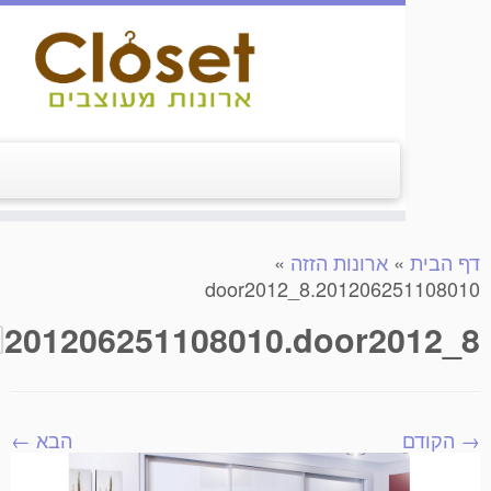
בית
»
ארונות הזזה
»
201206251108010.door
201206251108010.door2012
קודם
הבא ←