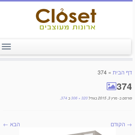
דף הבית
»
374
374
פורסם ב-
מרץ 3, 2015
בגודל
320 × 306
ב
374
.
→ הקודם
הבא ←